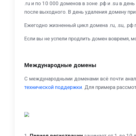
.ru и по 10 000 доменов в зоне .рф и .su в д
после выходного. В день удаления домену при
Ежегодно жизненный цикл домена .ru, .su, .рф 
Если вы не успели продлить домен вовремя, м
Международные домены
С международными доменами всё почти анал
технической поддержки
. Для примера рассмо
1.
Период регистрации
занимает от 1 до 10 