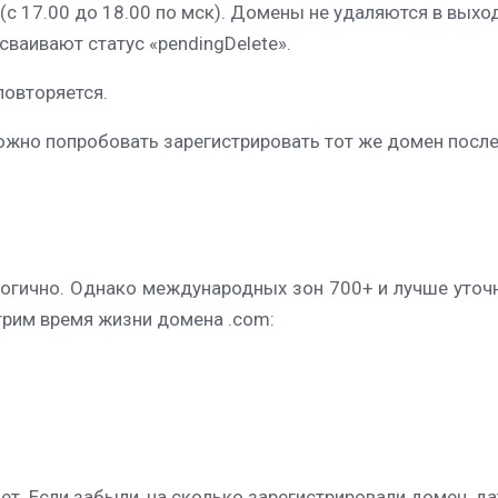
ень (с 17.00 до 18.00 по мск). Домены не удаляются в вы
сваивают статус «pendingDelete».
повторяется.
ожно попробовать зарегистрировать тот же домен после
огично. Однако международных зон 700+ и лучше уточ
трим время жизни домена .com:
лет. Если забыли, на сколько зарегистрировали домен, д