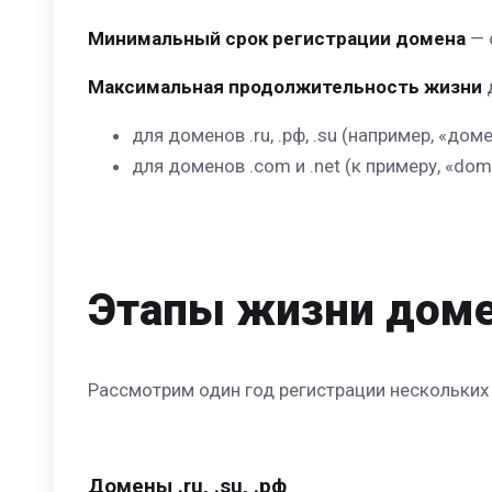
Минимальный срок регистрации домена
— 
Максимальная продолжительность жизни
д
для доменов .ru, .рф, .su (например, «д
для доменов .com и .net (к примеру, «do
Этапы жизни дом
Рассмотрим один год регистрации нескольких 
Домены .ru, .su, .рф