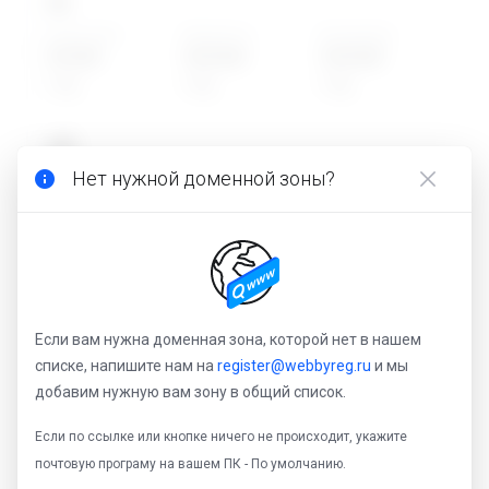
.
ru
Новая цена
Перенести
Продление
169.00₽
1424.00₽
1424.00₽
1 год
1 год
1 год
.
рф
Нет нужной доменной зоны?
Новая цена
Перенести
Продление
169.00₽
1424.00₽
1424.00₽
1 год
1 год
1 год
.
com
Новая цена
Перенести
Продление
Если вам нужна доменная зона, которой нет в нашем
1792.00₽
2819.00₽
2819.00₽
списке, напишите нам на
register@webbyreg.ru
и мы
1 год
1 год
1 год
добавим нужную вам зону в общий список.
.
com.ru
Если по ссылке или кнопке ничего не происходит, укажите
почтовую програму на вашем ПК - По умолчанию.
Новая цена
Перенести
Продление