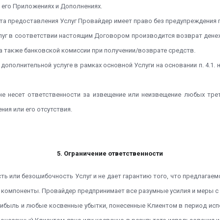
 его Приложениях и Дополнениях.
нта предоставления Услуг Провайдер имеет право без предупреждения 
слуг в соответствии настоящим Договором производится возврат дене
а также банковской комиссии при получении/возврате средств.
дополнительной услуге в рамках основной Услуги на основании п. 4.1.
 не несет ответственности за извещение или неизвещение любых тре
ия или его отсутствия.
5. Ограничение ответственности
ть или безошибочность Услуг и не дает гарантию того, что предлага
компоненты. Провайдер предпринимает все разумные усилия и меры с
прибыль и любые косвенные убытки, понесенные Клиентом в период ис