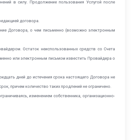
енений в силу. Продолжение пользования Услугой после
 редакцией договора.
ение Договора, о чем письменно (возможно электронным
овайдером. Остаток неиспользованных средств со Счета
сьменно или электронным письмом известить Провайдера о
 тридцать дней до истечения срока настоящего Договора не
рок, причем количество таких продлений не ограничено.
 ограничиваясь, изменением собственника, организационно-