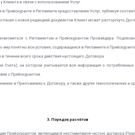
у Клиента в связи с использованием Услуг.
ях в Прейскуранте и Регламенте предоставления Услуг, публикуя со
гласия с новой редакцией документов Клиент может расторгнуть Догов
ознакомиться с Регламентом и Прейскурантом Провайдера. Подписан
то ему понятны все условия, содержащиеся в Регламенте и Прейскурант
е в течение всего срока действия настоящего Договора.
алее Счета), на котором учитывается вся информация о потребленных
вии с Прейскурантом.
енениях в Приложениях к Договору, а также других технологических и
3. Порядок расчётов
ующим Прейскурантом, являющимся неотъемлемой частью договора (Пр