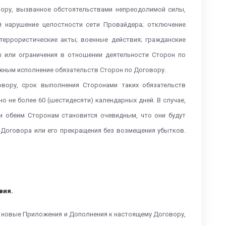
вору, вызванное обстоятельствами непреодолимой силы,
й нарушение целостности сети Провайдера; отключение
еррористические акты; военные действия; гражданские
ы или ограничения в отношении деятельности Сторон по
жным исполнение обязательств Сторон по Договору.
овору, срок выполнения Сторонами таких обязательств
о не более 60 (шестидесяти) календарных дней. В случае,
и обеим Сторонам становится очевидным, что они будут
 Договора или его прекращения без возмещения убытков.
вия.
ь новые Приложения и Дополнения к настоящему Договору,