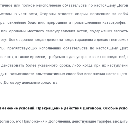
стичное или полное неисполнение обязательств по настоящему Дого
ьствам, в частности, Стороны относят: аварии, повлекшие за собо
ера; стихийные бедствия; природные и промышленные катастрофы; т
и или органами местного самоуправления актов, содержащих запрет
 могут быть заранее предвидены или предотвращены и делают невозмо
илы, препятствующих исполнению обязательств по настоящему Дог
льств, а также времени, требуемого для устранения их последствий, н
ействовать более указанного срока, либо когда при их наступлени
удить возможности альтернативных способов исполнения настоящего
по Договору денежные средства.
Изменение условий. Прекращение действия Договора. Особые усло
Договор, его Приложения и Дополнения, действующие тарифы, вводит