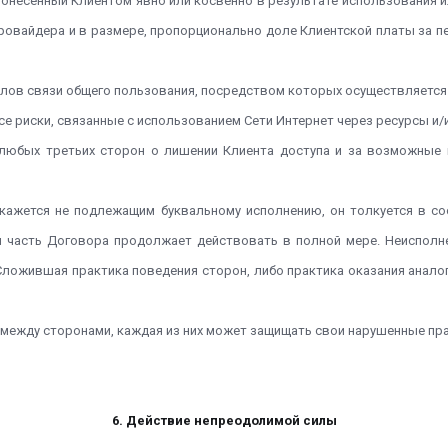
 понесенный Клиентом явно или косвенно в результате использования 
Провайдера и в размере, пропорционально доле Клиентской платы за 
налов связи общего пользования, посредством которых осуществляется 
все риски, связанные с использованием Сети Интернет через ресурсы и
 любых третьих сторон о лишении Клиента доступа и за возможные 
а окажется не подлежащим буквальному исполнению, он толкуется в 
я часть Договора продолжает действовать в полной мере. Неисполне
 Сложившая практика поведения сторон, либо практика оказания анало
й между сторонами, каждая из них может защищать свои нарушенные пр
6. Действие непреодолимой силы