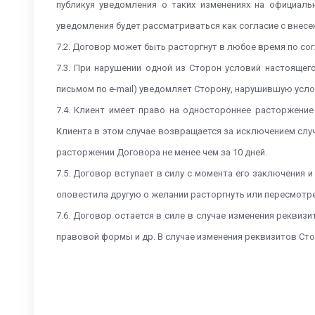
публикуя уведомления о таких изменениях на официаль
уведомления будет рассматриваться как согласие с внес
7.2. Договор может быть расторгнут в любое время по со
7.3. При нарушении одной из Сторон условий настояще
письмом по e-mail) уведомляет Сторону, нарушившую усл
7.4. Клиент имеет право на одностороннее расторжени
Клиента в этом случае возвращается за исключением слу
расторжении Договора не менее чем за 10 дней.
7.5. Договор вступает в силу с момента его заключения и
оповестила другую о желании расторгнуть или пересмотре
7.6. Договор остается в силе в случае изменения реквизи
правовой формы и др. В случае изменения реквизитов Сто