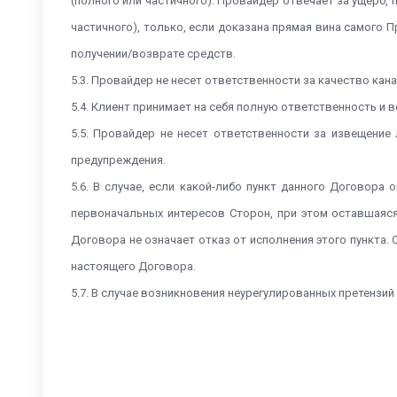
(полного или частичного). Провайдер отвечает за ущерб,
частичного), только, если доказана прямая вина самого 
получении/возврате средств.
5.3. Провайдер не несет ответственности за качество ка
5.4. Клиент принимает на себя полную ответственность и 
5.5. Провайдер не несет ответственности за извещение
предупреждения.
5.6. В случае, если какой-либо пункт данного Договор
первоначальных интересов Сторон, при этом оставшаяс
Договора не означает отказ от исполнения этого пункта.
настоящего Договора.
5.7. В случае возникновения неурегулированных претензи