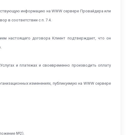
ответствующую информацию на WWW сервере Провайдера или
ор в соответствии с п. 7.4.
ием настоящего договора Клиент подтверждает, что он
е.
 Услугах и платежах и своевременно производить оплату
 организационных изменениях, публикуемую на WWW сервере
иложение №2).