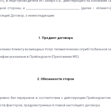
р»), в лице Руководителя ИП Зезеро Е.В., действующего на основании
ой стороны, и ____________________________________ (далее – «Клие
стоящий Договор, о нижеследующем:
1. Предмет договора
лению Клиенту возмездных Услуг телематических служб глобальной се
рифам указанным в Прейскуранте (Приложение №2).
2. Обязанности сторон
ежедневно без перерывов в соответствии с действующим Прейскуранто
ьств/факторов, предусмотренных 6 главой настоящего договора.