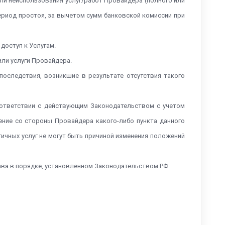
или неиспользования услуг/работ Провайдера (полного или
период простоя, за вычетом сумм банковской комиссии при
доступ к Услугам.
/или услуги Провайдера.
последствия, возникшие в результате отсутствия такого
соответствии с действующим Законодательством с учетом
ние со стороны Провайдера какого-либо пункта данного
гичных услуг не могут быть причиной изменения положений
ава в порядке, установленном Законодательством РФ.