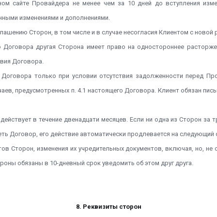
ном сайте Провайдера не менее чем за 10 дней до вступления изм
енными изменениями и дополнениями.
глашению Сторон, в том числе и в случае несогласия Клиентом с новой
го Договора другая Сторона имеет право на одностороннее расторж
овия Договора.
е Договора только при условии отсутствия задолженности перед Пр
чаев, предусмотренных п. 4.1 настоящего Договора. Клиент обязан пи
 действует в течение двенадцати месяцев. Если ни одна из Сторон за
ть Договор, его действие автоматически продлевается на следующий с
тов Сторон, изменения их учредительных документов, включая, но, не
роны обязаны в 10-дневный срок уведомить об этом друг друга.
8. Реквизиты сторон