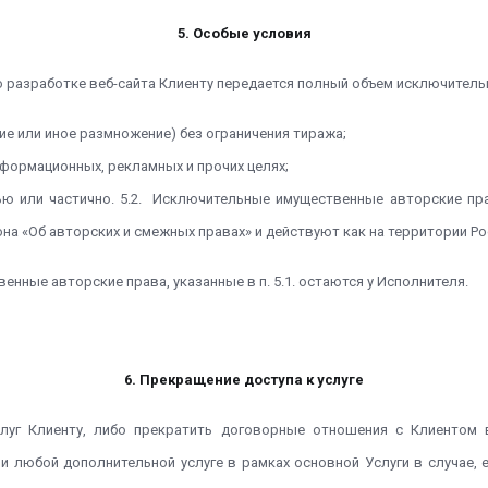
5. Особые условия
о разработке веб-сайта Клиенту передается полный объем исключитель
е или иное размножение) без ограничения тиража;
формационных, рекламных и прочих целях;
ю или частично. 5.2. Исключительные имущественные авторские права
она «Об авторских и смежных правах» и действуют как на территории Ро
нные авторские права, указанные в п. 5.1. остаются у Исполнителя.
6. Прекращение доступа к услуге
слуг Клиенту, либо прекратить договорные отношения с Клиентом
ли любой дополнительной услуге в рамках основной Услуги в случае,