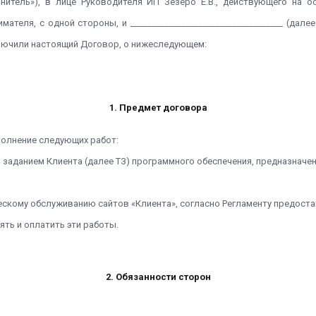
лнитель»), в лице Руководителя ИП Зезеро Е.В., действующего на о
ателя, с одной стороны, и ____________________________________ (дал
ключили настоящий Договор, о нижеследующем:
1. Предмет договора
ыполнение следующих работ:
 заданием Клиента (далее ТЗ) программного обеспечения, предназначе
ческому обслуживанию сайтов «Клиента», согласно Регламенту предост
ять и оплатить эти работы.
2. Обязанности сторон