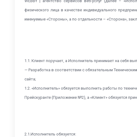
WEBBY | агентство сервисов веб-услуг (далее – «Испо
физического лица в качестве индивидуального предприним
именуемые «Стороны», а по отдельности – «Сторона», за
1.1. Клиент поручает, а Исполнитель принимает на себя в
— Разработка в соответствии с обязательным Техническим
сайта;
1.2. «Исполнитель» обязуется выполнить работы по техни
Прейскуранте (Приложение №2), а «Клиент» обязуется прин
2.1.Исполнитель обязуется: