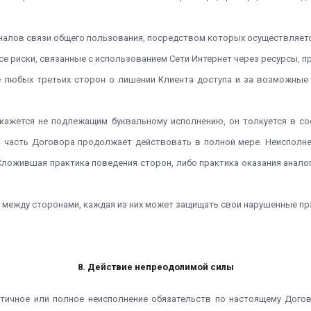
каналов связи общего пользования, посредством которых осуществляетс
все риски, связанные с использованием Сети Интернет через ресурсы, п
ие любых третьих сторон о лишении Клиента доступа и за возможные 
а окажется не подлежащим буквальному исполнению, он толкуется в 
 часть Договора продолжает действовать в полной мере. Неисполне
 Сложившая практика поведения сторон, либо практика оказания анало
ий между сторонами, каждая из них может защищать свои нарушенные п
8. Действие непреодолимой силы
стичное или полное неисполнение обязательств по настоящему Дого