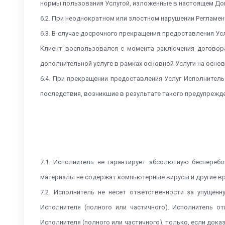
нормы пользования Услугой, изложенные в настоящем Дог
6.2. При неоднократном или злостном нарушении Регламен
6.3. В случае досрочного прекращения предоставления У
Клиент воспользовался с момента заключения договора
дополнительной услуге в рамках основной Услуги на основ
6.4. При прекращении предоставления Услуг Исполнител
последствия, возникшие в результате такого предупрежден
7.1. Исполнитель не гарантирует абсолютную беспереб
материалы не содержат компьютерные вирусы и другие вр
7.2. Исполнитель не несет ответственности за упуще
Исполнителя (полного или частичного). Исполнитель о
Исполнителя (полного или частичного), только, если док