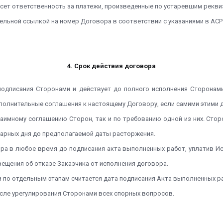
сет ответственность за платежи, произведенные по устаревшим рекви
ельной ссылкой на номер Договора в соответствии с указаниями в АСР
4. Срок действия договора
 подписания Сторонами и действует до полного исполнения Сторонам
полнительные соглашения к настоящему Договору, если самими этими 
заимному соглашению Сторон, так и по требованию одной из них. Сто
ндарных дня до предполагаемой даты расторжения.
вора в любое время до подписания акта выполненных работ, уплатив 
вещения об отказе Заказчика от исполнения договора.
 и по отдельным этапам считается дата подписания Акта выполненных р
осле урегулирования Сторонами всех спорных вопросов.