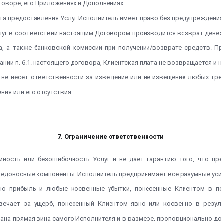
оворе, его Приложениях и Дополнениях.
та предоставления Услуг Исполнитель имеет право без предупреждени
слуг в соответствии настоящим Договором производится возврат дене
, а также банковской комиссии при получении/возврате средств. Пр
ании п. 6.1. настоящего договора, Клиентская плата не возвращается и
ь не несет ответственности за извещение или не извещение любых тр
ия или его отсутствия.
7. Ограничение ответственности
ойность или безошибочность Услуг и не дает гарантию того, что п
едоносные компоненты. Исполнитель предпринимает все разумные уси
нную прибыль и любые косвенные убытки, понесенные Клиентом в пе
твечает за ущерб, понесенный Клиентом явно или косвенно в резул
азана прямая вина самого Исполнителя и в размере, пропорционально д