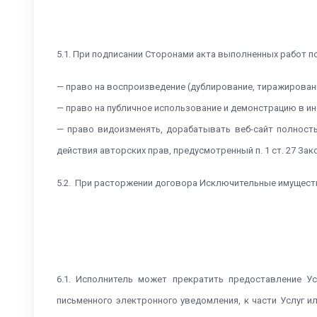
5.1. При подписании Сторонами акта выполненных работ п
— право на воспроизведение (дублирование, тиражировани
— право на публичное использование и демонстрацию в ин
— право видоизменять, дорабатывать веб-сайт полность
действия авторских прав, предусмотренный п. 1 ст. 27 Зак
5.2. При расторжении договора Исключительные имуществе
6.1. Исполнитель может прекратить предоставление У
письменного электронного уведомления, к части Услуг и