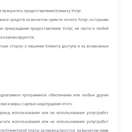
я прекратить предоставление Клиенту Услуг.
жных средств за вычетом сумм по оплате Услуг, которыми
и прекращении предоставления Услуг, ее части и любой
 не компенсируются.
етьих сторон о лишении Клиента доступа и за возможные
редлагаемое программное обеспечение или любые другие
лия и меры с целью недопущения этого.
риод использования или не использования услуг/работ
ьтате использования или не использования услуг/работ
оле Клиентской платы за период простоя, за вычетом сумм