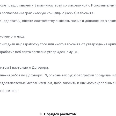
и после предоставления Заказчиком всей согласованной с Исполнителем
а согласование графическую концепцию (эскиз) веб-сайта.
 недостатки, внести соответствующие изменения и дополнения в эскизы
моченного лица.
бочих дней на разработку того или иного веб-сайта от утверждения ор
азработке веб-сайта согласно утвержденному ТЗ.
унктом 3 настоящего Договора.
ения работ по Договору: ТЗ, описание услуг, фотографии продукции ил
предоставляемые Исполнительом, либо вносить в них мотивированные
сполнителя.
3. Порядок расчётов