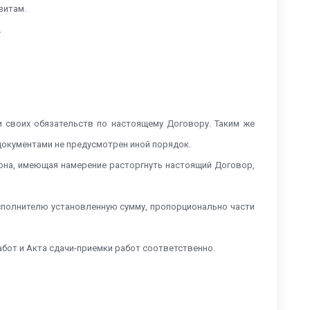
зитам.
.
и своих обязательств по настоящему Договору. Таким же
документами не предусмотрен иной порядок.
рона, имеющая намерение расторгнуть настоящий Договор,
Исполнителю установленную сумму, пропорционально части
абот и Акта сдачи-приемки работ соответственно.