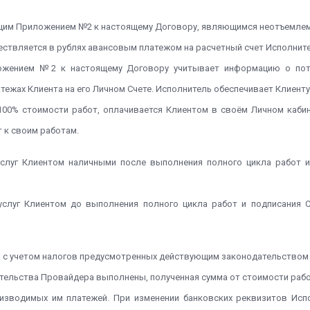
ующим Приложением №2 к настоящему Договору, являющимся неотъемле
уществляется в рублях авансовым платежом на расчетный счет Исполнит
ложением №2 к настоящему Договору учитывает информацию о потр
ежах Клиента на его Личном Счете. Исполнитель обеспечивает Клиенту 
 100% стоимости работ, оплачивается Клиентом в своём Личном кабин
т к своим работам.
услуг Клиентом наличными после выполнения полного цикла работ и
услуг Клиентом до выполнения полного цикла работ и подписания 
я с учетом налогов предусмотренных действующим законодательством
зательства Провайдера выполнены, полученная сумма от стоимости раб
роизводимых им платежей. При изменении банковских реквизитов Исп