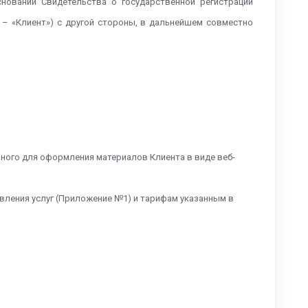
сновании Свидетельства о государственной регистрации
ее – «Клиент») с другой стороны, в дальнейшем совместно
нного для оформления материалов Клиента в виде веб-
авления услуг (Приложение №1) и тарифам указанным в