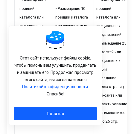
позиций
• Размещение 10
позиций
каталога или
позиций каталога
каталога или
специальных
или специальных
специальных
предложений
предложений
предложений
• Размещение 5
• Размещение 10
• Размещение 25
новостей или
новостей или
новостей или
Этот сайт использует файлы cookie,
специальных
специальных акций
специальных
чтобы помочь вам улучшить, продвигать
акций
• Создание новых
акций
и защищать его. Продолжая просмотр
• Создание
страниц веб-сайта
• Создание
этого сайта, вы соглашаетесь с
новых страниц
Политикой конфиденциальности
или
.
новых страниц
Спасибо!
веб-сайта или
редактирование
веб-сайта или
редактирование
уже имеющихся –
редактирование
уже имеющихся
до 10 стр.
уже имеющихся
Понятно
– до 5 стр.
– до 25 стр.