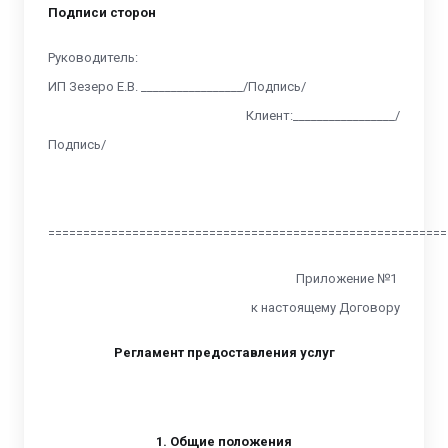
Подписи сторон
Руководитель:
ИП Зезеро Е.В. _________________/Подпись/
Клиент:_________________/
Подпись/
=========================================================
Приложение №1
к настоящему Договору
Регламент предоставления услуг
1. Общие положения